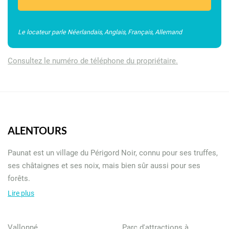
Le locateur parle Néerlandais, Anglais, Français, Allemand
Consultez le numéro de téléphone du propriétaire.
ALENTOURS
Paunat est un village du Périgord Noir, connu pour ses truffes,
ses châtaignes et ses noix, mais bien sûr aussi pour ses
forêts.
Lire plus
Nous sommes le point de départ idéal pour des randonnées à
pied et à vélo. Dans les environs, vous pourrez également faire
Vallonné
Parc d'attractions à