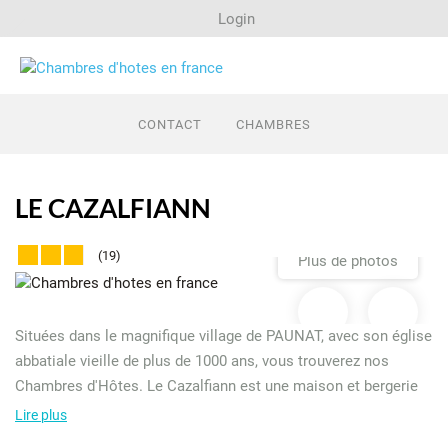
Login
Recherche
CONTACT
CHAMBRES
Dernières minutes
LE CAZALFIANN
Regions
(19)
Plus de photos
Propriétaire
Situées dans le magnifique village de PAUNAT, avec son église
abbatiale vieille de plus de 1000 ans, vous trouverez nos
Chambres d'Hôtes. Le Cazalfiann est une maison et bergerie
magnifiquement restaurée, située sur 3,5 hectares de terrain
Lire plus
vallonné privé. Il bénéficie d'une situation unique sur une