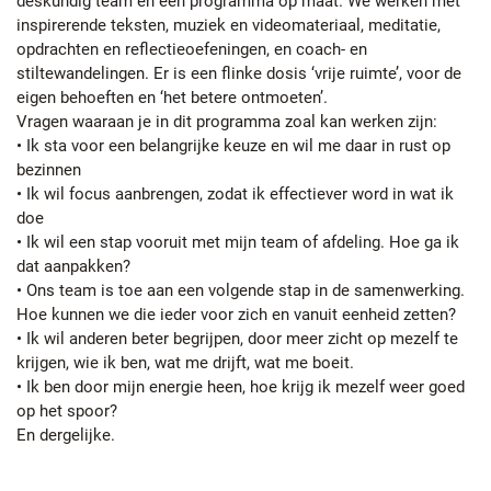
deskundig team en een programma op maat. We werken met
inspirerende teksten, muziek en videomateriaal, meditatie,
opdrachten en reflectieoefeningen, en coach- en
stiltewandelingen. Er is een flinke dosis ‘vrije ruimte’, voor de
eigen behoeften en ‘het betere ontmoeten’.
Vragen waaraan je in dit programma zoal kan werken zijn:
• Ik sta voor een belangrijke keuze en wil me daar in rust op
bezinnen
• Ik wil focus aanbrengen, zodat ik effectiever word in wat ik
doe
• Ik wil een stap vooruit met mijn team of afdeling. Hoe ga ik
dat aanpakken?
• Ons team is toe aan een volgende stap in de samenwerking.
Hoe kunnen we die ieder voor zich en vanuit eenheid zetten?
• Ik wil anderen beter begrijpen, door meer zicht op mezelf te
krijgen, wie ik ben, wat me drijft, wat me boeit.
• Ik ben door mijn energie heen, hoe krijg ik mezelf weer goed
op het spoor?
En dergelijke.