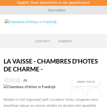
Opgelet: Deze advertentie is niet gepubliceerd.
Aanmelden
ZOEK UW CHAMBRE D'HÔTE
CONTACT
KAMERS
Last minutes
Regio's
LA VAISSE - CHAMBRES D'HOTES
DE CHARME -
Chambre d'Hôte verhuren?
(0)
Meer foto's
Midden in het regionaal park Livradois Forez, omgeven door
prachtige natuur en mooie steden en dorpen met geweldig