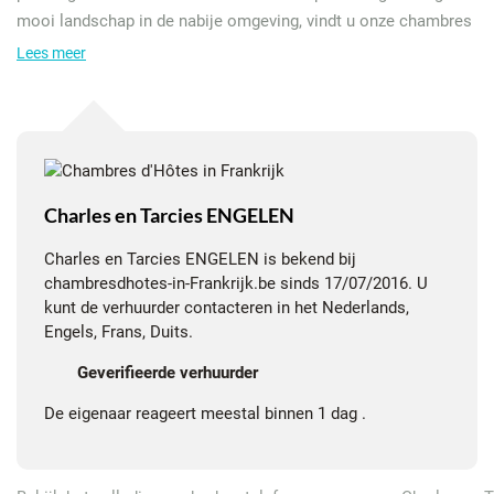
mooi landschap in de nabije omgeving, vindt u onze chambres
d'hotes de charme. Een heerlijke tuin met diverse zitjes om te
Lees meer
relaxen met een drankje, een boek te lezen, te zonnen, en een
heerlijk natuurzwembad. In het najaar en de winter is het goed
verpozen naast onze authentieke open haard (met broodoven)
en/of in de houtgestookte hottub die u kunt boeken voor
individueel gebruik.
Charles en Tarcies ENGELEN
We beschikken over twee tweepersoons kamers voorzien van
Charles en Tarcies ENGELEN is bekend bij
luxe boxspringbedden, een zithoek en een ruime eigen
chambresdhotes-in-Frankrijk.be sinds 17/07/2016. U
badkamer met dubbele wastafel, bad, douche en toilet.
kunt de verhuurder contacteren in het Nederlands,
Engels, Frans, Duits.
U kunt in onze omgeving heerlijk wandelen, fietsen (weg- en
Geverifieerde verhuurder
mountainbiken), paardrijden en toertochten op de motor
maken (fietsen en motoren kunnen binnen gestald worden!), en
De eigenaar reageert meestal binnen 1 dag .
's winters lekker skieën en langlaufen op 20-35 minuten rijden
afstand.