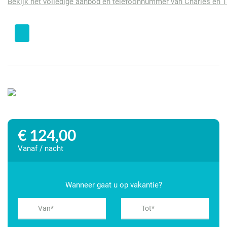
Bekijk het volledige aanbod en telefoonnummer van Charles en T
We bieden elke avond table d'hotes, een viergangendiner, alles
vers bereid van zoveel mogelijk lokale en regionale
ingrediënten. Heerlijke bijpassende wijnen zowel uit de streek
als uit het hele land. Ook kunt u bij ons lunchen of een
lunchpakket laten maken.
Ons huis staat op 860 meter hoogte, waar de zomers overdag
zonnig en helder zijn en het ’s avonds afkoelt zodat u
aangenaam kunt slapen. De Dore-vallei is prachtig gekleurd in
de herfst en sprookjesachtig in de winter.
€ 124,00
Vanaf / nacht
Wanneer gaat u op vakantie?