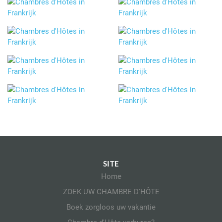
SITE
Home
ZOEK UW CHAMBRE D'HÔTE
Boek zorgloos uw vakantie